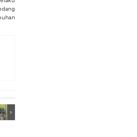
pelaku
sedang
mbuhan