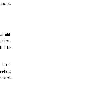
siensi
emilih
iskon.
 titik
-time.
selalu
n stok