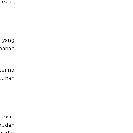
tepat,
S yang
mbahan
.
sering
tuhan
 ingin
 mudah