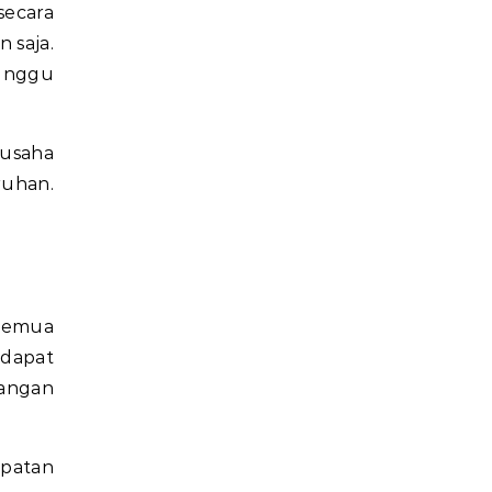
secara
 saja.
nunggu
 usaha
ruhan.
 semua
dapat
angan
epatan