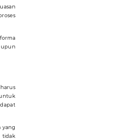
puasan
proses
rforma
maupun
harus
untuk
 dapat
a yang
 tidak