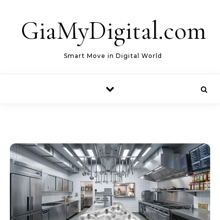
Skip to content
GiaMyDigital.com
Smart Move in Digital World