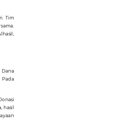
i. Tim
rsama.
hasil,
. Dana
. Pada
Donasi
 hasil
iayaan