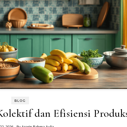
BLOG
lektif dan Efisiensi Produk
22, 2026
- By
Azarin Rahma Aulia