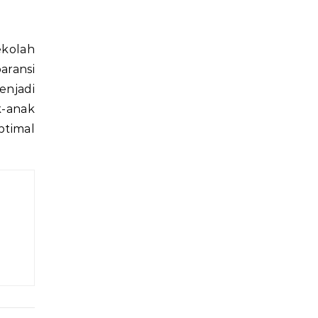
ekolah
aransi
enjadi
k-anak
ptimal