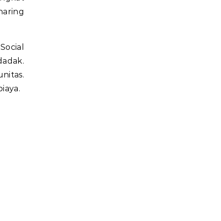
haring
Social
adak.
nitas.
iaya.