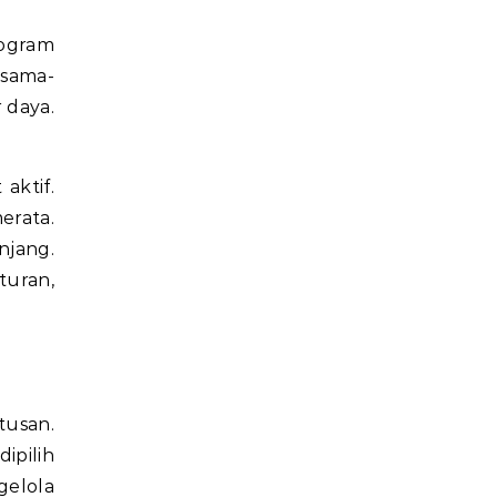
rogram
rsama-
 daya.
aktif.
erata.
njang.
turan,
tusan.
ipilih
gelola