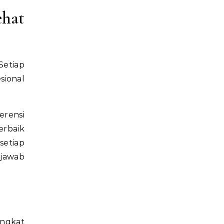
hat
Setiap
sional
erensi
erbaik
setiap
 jawab
ingkat