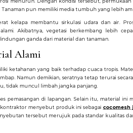
erosi menurun. Dengan kondisi tersebut, permukaan
s. Tanaman pun memiliki media tumbuh yang lebih am
erat kelapa membantu sirkulasi udara dan air. Pros
ami. Akibatnya, vegetasi berkembang lebih cepa
indungan ganda dari material dan tanaman.
ial Alami
iliki ketahanan yang baik terhadap cuaca tropis. Materi
embap. Namun demikian, seratnya tetap terurai secara
tu, tidak muncul limbah jangka panjang.
 pemasangan di lapangan. Selain itu, material ini
 kontraktor menyebut produk ini sebagai
cocomesh j
enyebutan tersebut merujuk pada standar kualitas da