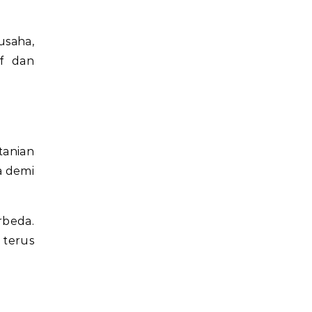
usaha,
if dan
tanian
a demi
rbeda.
 terus