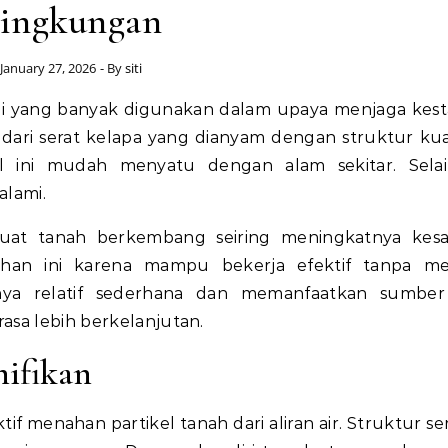
ingkungan
January 27, 2026
- By
siti
 dari serat kelapa yang dianyam dengan struktur ku
rial ini mudah menyatu dengan alam sekitar. Selai
alami.
uat tanah berkembang seiring meningkatnya kesa
ahan ini karena mampu bekerja efektif tanpa me
ksinya relatif sederhana dan memanfaatkan sumbe
asa lebih berkelanjutan.
nifikan
if menahan partikel tanah dari aliran air. Struktur se