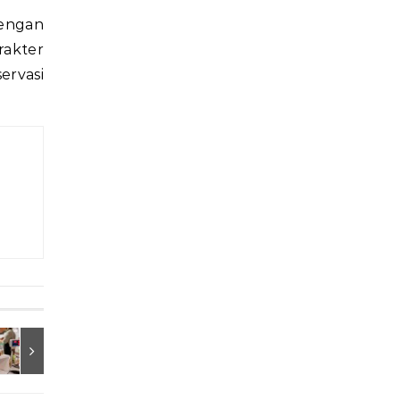
dengan
rakter
ervasi