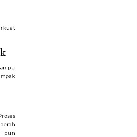
erkuat
ek
 mampu
dampak
Proses
daerah
al pun