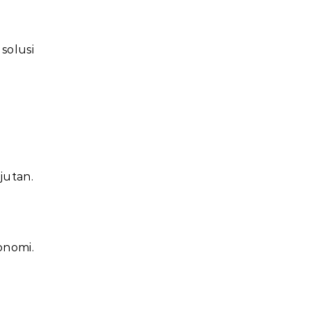
solusi
jutan.
onomi.