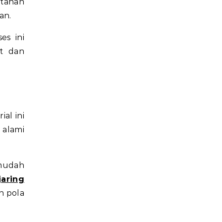
 tanah
an.
es ini
t dan
al ini
 alami
 mudah
aring
n pola