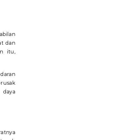
at dan
n itu,
daran
rusak
r daya
ratnya