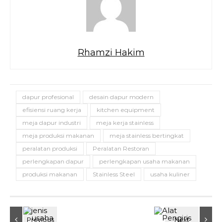
Rhamzi Hakim
dapur profesional
desain dapur modern
efisiensi ruang kerja
kitchen equipment
meja dapur industri
meja kerja stainless
meja produksi makanan
meja stainless bertingkat
peralatan produksi
Peralatan Restoran
perlengkapan dapur
perlengkapan usaha makanan
produksi makanan
Stainless Steel
usaha kuliner