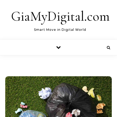
Skip to content
GiaMyDigital.com
Smart Move in Digital World