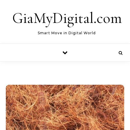
Skip to content
GiaMyDigital.com
Smart Move in Digital World