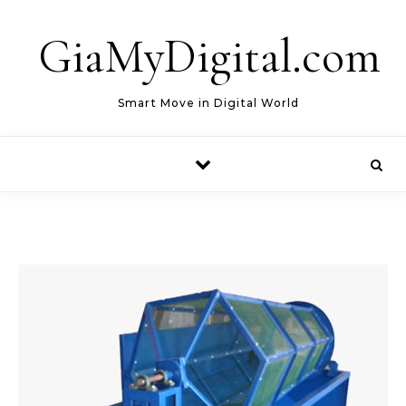
Skip to content
GiaMyDigital.com
Smart Move in Digital World