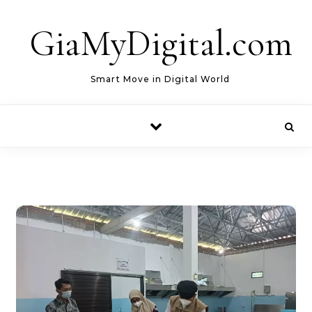
Skip to content
GiaMyDigital.com
Smart Move in Digital World