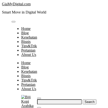
Skip
GiaMyDigital.com
to
Smart Move in Digital World
content
Home
Blog
Kesehatan
Bisnis
Tips&Trik
Pertanian
About Us
Home
Blog
Kesehatan
Bisnis
Tips&Trik
Pertanian
About Us
Search
for: