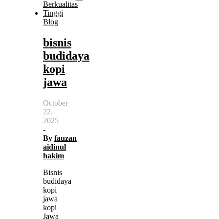
Blog
bisnis
budidaya
kopi
jawa
October
22,
2025
-
By
fauzan
aidinul
hakim
Bisnis
budidaya
kopi
jawa
kopi
Jawa