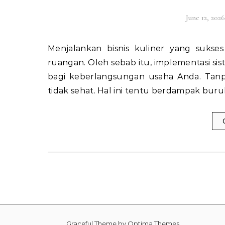
June 12, 2026
Menjalankan bisnis kuliner yang sukses memerlukan perhatian besar pada aspek kenyamanan
ruangan. Oleh sebab itu, implementasi sist
bagi keberlangsungan usaha Anda. Tanp
tidak sehat. Hal ini tentu berdampak buru
Graceful Theme by
Optima Themes