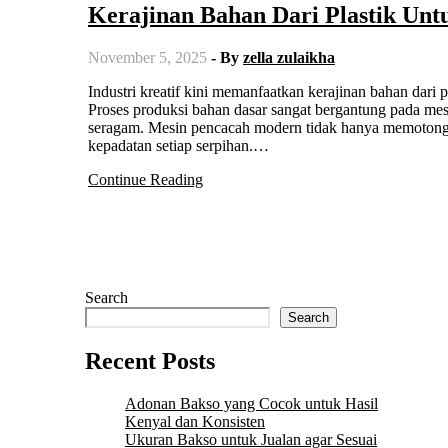
Kerajinan Bahan Dari Plastik Unt
November 5, 2025
- By
zella zulaikha
Industri kreatif kini memanfaatkan kerajinan bahan dari plastik untuk menciptakan produk berkualitas tinggi dan bernilai estetika.
Proses produksi bahan dasar sangat bergantung pada mes
seragam. Mesin pencacah modern tidak hanya memotong pl
kepadatan setiap serpihan.…
Continue Reading
Search
Search
Recent Posts
Adonan Bakso yang Cocok untuk Hasil
Kenyal dan Konsisten
Ukuran Bakso untuk Jualan agar Sesuai