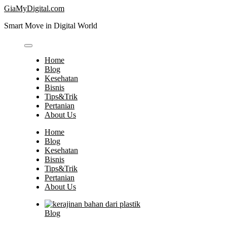
Skip
GiaMyDigital.com
to
Smart Move in Digital World
content
Home
Blog
Kesehatan
Bisnis
Tips&Trik
Pertanian
About Us
Home
Blog
Kesehatan
Bisnis
Tips&Trik
Pertanian
About Us
Blog