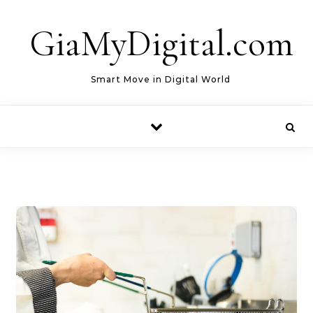
Skip to content
GiaMyDigital.com
Smart Move in Digital World