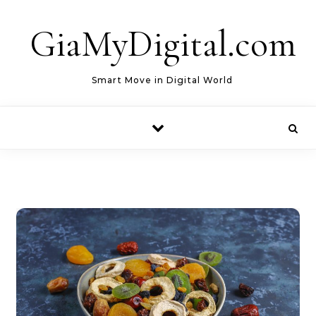
Skip to content
GiaMyDigital.com
Smart Move in Digital World