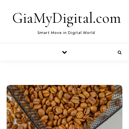
Skip to content
GiaMyDigital.com
Smart Move in Digital World