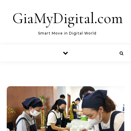
Skip to content
GiaMyDigital.com
Smart Move in Digital World