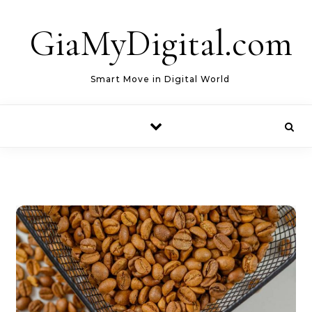
Skip to content
GiaMyDigital.com
Smart Move in Digital World