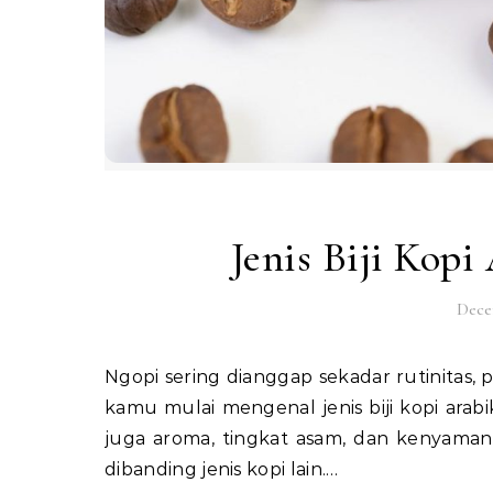
Jenis Biji Kopi
Dece
Ngopi sering dianggap sekadar rutinitas, padahal setiap cangkir punya cerita rasa yang berbeda. Saat
kamu mulai mengenal jenis biji kopi arabi
juga aroma, tingkat asam, dan kenyamana
dibanding jenis kopi lain.…