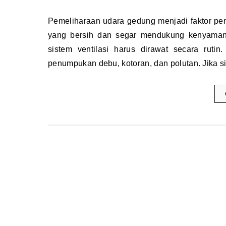
Pemeliharaan udara gedung menjadi faktor penting dalam menjaga kualitas lingkungan di dalam ruangan. Udara
yang bersih dan segar mendukung kenyamanan
sistem ventilasi harus dirawat secara rut
penumpukan debu, kotoran, dan polutan. Jika si