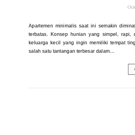
Oct
Apartemen minimalis saat ini semakin diminati oleh banyak orang, terutama di kota-kota besar dengan lahan
terbatas. Konsep hunian yang simpel, rapi
keluarga kecil yang ingin memiliki tempat t
salah satu tantangan terbesar dalam…