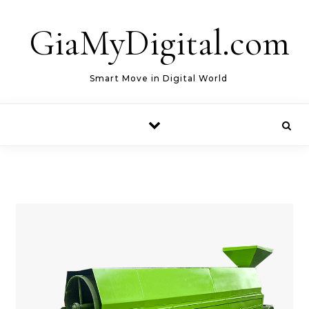
Skip to content
GiaMyDigital.com
Smart Move in Digital World