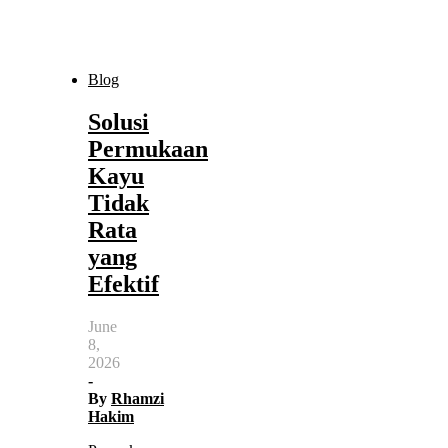
Blog
Solusi
Permukaan
Kayu
Tidak
Rata
yang
Efektif
June
8,
2026
-
By
Rhamzi
Hakim