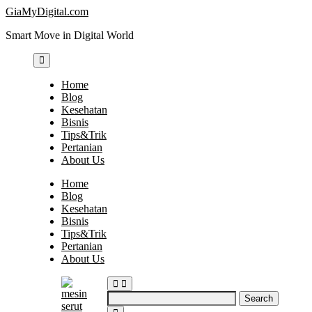
Skip
GiaMyDigital.com
to
Smart Move in Digital World
content
Home
Blog
Kesehatan
Bisnis
Tips&Trik
Pertanian
About Us
Home
Blog
Kesehatan
Bisnis
Tips&Trik
Pertanian
About Us
Search
for: