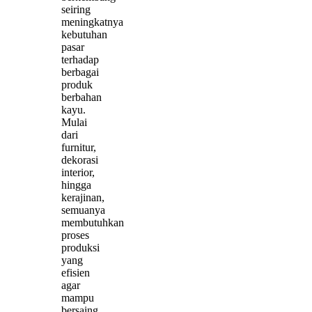
seiring
meningkatnya
kebutuhan
pasar
terhadap
berbagai
produk
berbahan
kayu.
Mulai
dari
furnitur,
dekorasi
interior,
hingga
kerajinan,
semuanya
membutuhkan
proses
produksi
yang
efisien
agar
mampu
bersaing