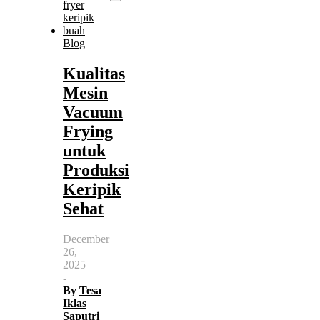
Blog
Kualitas
Mesin
Vacuum
Frying
untuk
Produksi
Keripik
Sehat
December
26,
2025
-
By
Tesa
Iklas
Saputri