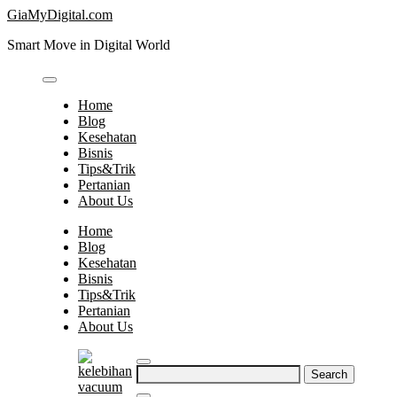
Skip
GiaMyDigital.com
to
Smart Move in Digital World
content
Home
Blog
Kesehatan
Bisnis
Tips&Trik
Pertanian
About Us
Home
Blog
Kesehatan
Bisnis
Tips&Trik
Pertanian
About Us
Search
for: