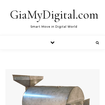
Skip to content
GiaMyDigital.com
Smart Move in Digital World