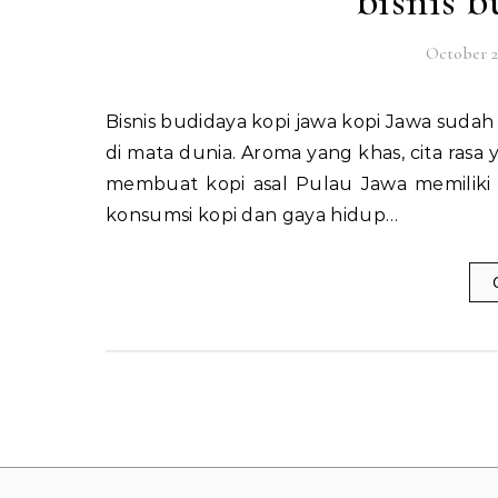
bisnis b
October 2
Bisnis budidaya kopi jawa kopi Jawa sudah lama dikenal sebagai salah satu ikon kebanggaan Indonesia
di mata dunia. Aroma yang khas, cita rasa
membuat kopi asal Pulau Jawa memiliki n
konsumsi kopi dan gaya hidup…