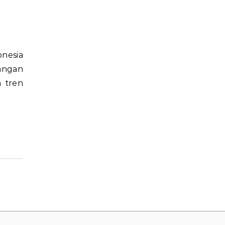
gangan
a tren