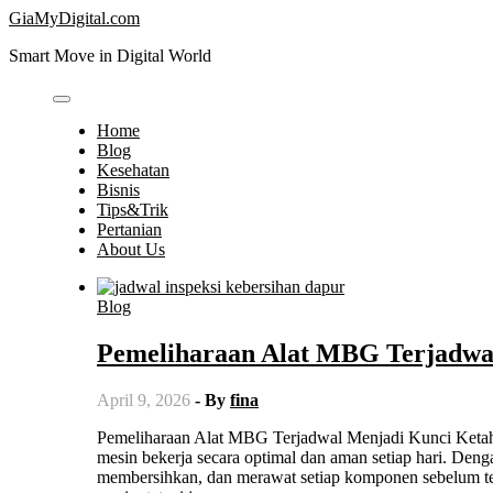
Skip
GiaMyDigital.com
to
Smart Move in Digital World
content
Home
Blog
Kesehatan
Bisnis
Tips&Trik
Pertanian
About Us
Blog
Pemeliharaan Alat MBG Terjadwa
April 9, 2026
- By
fina
Pemeliharaan Alat MBG Terjadwal Menjadi Kunci Ketahanan dan Efisiensi Operasional Dapur karena memastikan setiap unit
mesin bekerja secara optimal dan aman setiap hari. Deng
membersihkan, dan merawat setiap komponen sebelum te