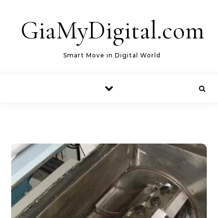
Skip to content
GiaMyDigital.com
Smart Move in Digital World