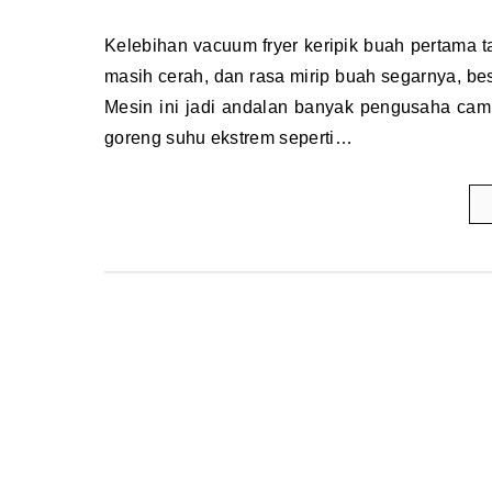
Kelebihan vacuum fryer keripik buah pertama tama. Kalau kamu pernah mencicipi keripik buah renyah, warnanya
masih cerah, dan rasa mirip buah segarnya, be
Mesin ini jadi andalan banyak pengusaha camil
goreng suhu ekstrem seperti…