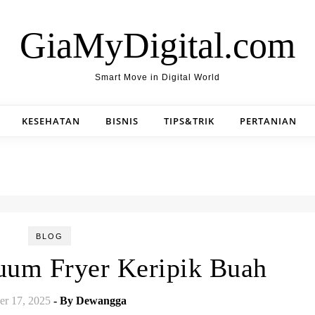
GiaMyDigital.com
Smart Move in Digital World
KESEHATAN
BISNIS
TIPS&TRIK
PERTANIAN
BLOG
uum Fryer Keripik Buah
er 17, 2025
- By
Dewangga