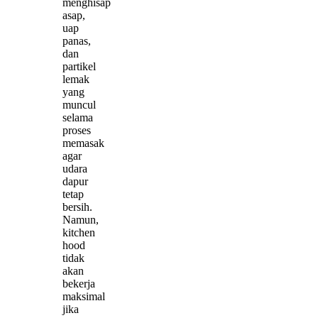
menghisap
asap,
uap
panas,
dan
partikel
lemak
yang
muncul
selama
proses
memasak
agar
udara
dapur
tetap
bersih.
Namun,
kitchen
hood
tidak
akan
bekerja
maksimal
jika