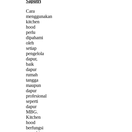
Saputri
Cara
menggunakan
kitchen
hood
perlu
dipahami
oleh
setiap
pengelola
dapur,
baik
dapur
rumah
tangga
maupun
dapur
profesional
seperti
dapur
MBG.
Kitchen
hood
berfungsi