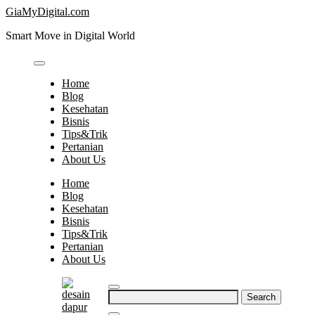
Skip
GiaMyDigital.com
to
Smart Move in Digital World
content
Home
Blog
Kesehatan
Bisnis
Tips&Trik
Pertanian
About Us
Home
Blog
Kesehatan
Bisnis
Tips&Trik
Pertanian
About Us
Search
for: