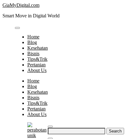
Skip
GiaMyDigital.com
to
Smart Move in Digital World
content
Home
Blog
Kesehatan
Bisnis
Tips&Trik
Pertanian
About Us
Home
Blog
Kesehatan
Bisnis
Tips&Trik
Pertanian
About Us
Search
for: