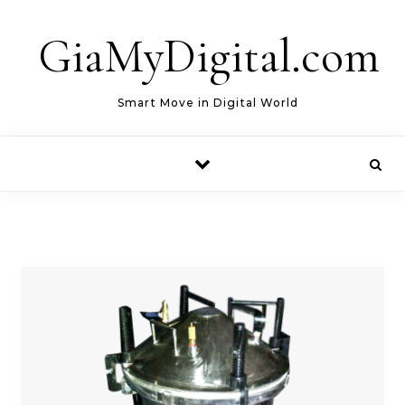
Skip to content
GiaMyDigital.com
Smart Move in Digital World