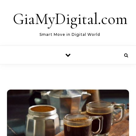
Skip to content
GiaMyDigital.com
Smart Move in Digital World