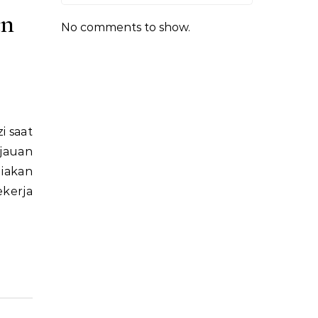
an
No comments to show.
jauan
diakan
ekerja