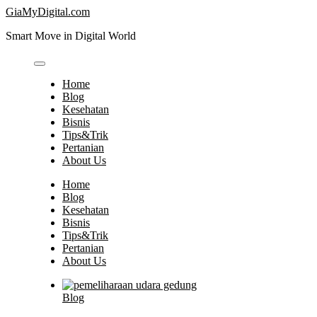
Skip
GiaMyDigital.com
to
Smart Move in Digital World
content
Home
Blog
Kesehatan
Bisnis
Tips&Trik
Pertanian
About Us
Home
Blog
Kesehatan
Bisnis
Tips&Trik
Pertanian
About Us
Blog