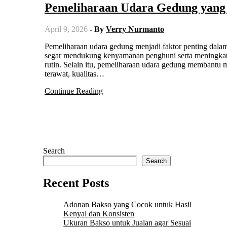
Pemeliharaan Udara Gedung yang
April 9, 2026
- By
Verry Nurmanto
Pemeliharaan udara gedung menjadi faktor penting dalam menjaga kualitas lingkungan di dalam ruangan. Udara yang bersih dan
segar mendukung kenyamanan penghuni serta meningkatkan 
rutin. Selain itu, pemeliharaan udara gedung membantu 
terawat, kualitas…
Continue Reading
Search
Search
Recent Posts
Adonan Bakso yang Cocok untuk Hasil
Kenyal dan Konsisten
Ukuran Bakso untuk Jualan agar Sesuai