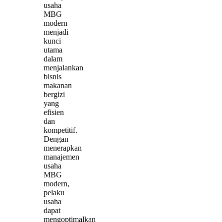
usaha
MBG
modern
menjadi
kunci
utama
dalam
menjalankan
bisnis
makanan
bergizi
yang
efisien
dan
kompetitif.
Dengan
menerapkan
manajemen
usaha
MBG
modern,
pelaku
usaha
dapat
mengoptimalkan