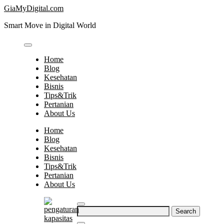
Skip
GiaMyDigital.com
to
Smart Move in Digital World
content
Home
Blog
Kesehatan
Bisnis
Tips&Trik
Pertanian
About Us
Home
Blog
Kesehatan
Bisnis
Tips&Trik
Pertanian
About Us
Search
for: