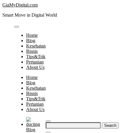
Skip
GiaMyDigital.com
to
Smart Move in Digital World
content
Home
Blog
Kesehatan
Bisnis
Tips&Trik
Pertanian
About Us
Home
Blog
Kesehatan
Bisnis
Tips&Trik
Pertanian
About Us
Search
Blog
for: