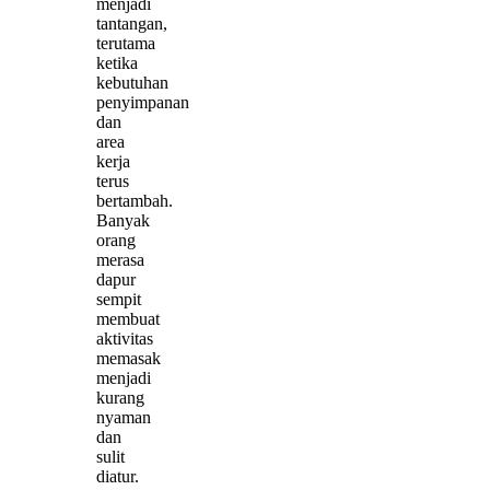
menjadi
tantangan,
terutama
ketika
kebutuhan
penyimpanan
dan
area
kerja
terus
bertambah.
Banyak
orang
merasa
dapur
sempit
membuat
aktivitas
memasak
menjadi
kurang
nyaman
dan
sulit
diatur.