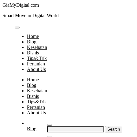
Skip
GiaMyDigital.com
to
Smart Move in Digital World
content
Home
Blog
Kesehatan
Bisnis
Tips&Trik
Pertanian
About Us
Home
Blog
Kesehatan
Bisnis
Tips&Trik
Pertanian
About Us
Search
Blog
for: