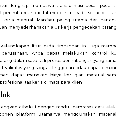
itur lengkap membawa transformasi besar pada t
at penimbangan digital modern ini hadir sebagai solus
i kerja manual. Manfaat paling utama dari peng
puan menyederhanakan alur kerja pengecekan baran
kelengkapan fitur pada timbangan ini juga memb
 perusahaan. Anda dapat melakukan kontrol kual
rang dalam satu kali proses penimbangan yang sama
kat validitas yang sangat tinggi dan tidak dapat dimani
men dapat menekan biaya kerugian material semi
fesionalitas kerja di mata para klien.
oduk
 lengkap dibekali dengan modul pemroses data elek
mponen platform utamanya menggunakan material