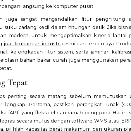
mbangan langsung ke komputer pusat.
n juga sangat mengandalkan fitur penghitung s
suku cadang kecil dalam hitungan detik. Jika bisni
n modern untuk mengoptimalkan kinerja lantai p
ng
jual timbangan industri
resmi dan terpercaya. Produ
ial, kelengkapan fitur sistem, serta jaminan kalibras
engelolaan bahan bakar curah juga menggunakan per
etat.
g Tepat
ips penting secara matang sebelum memutuskan 
r lengkap. Pertama, pastikan perangkat lunak (
sof
ka (API) yang fleksibel dan ramah pengguna. Hal ini 
integrasi secara mulus dengan software WMS atau ER
a, pilihlah kapasitas berat maksimum dan ukuran pl