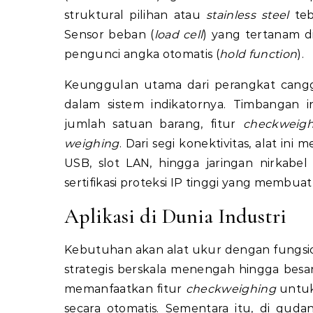
struktural pilihan atau
stainless steel
teb
Sensor beban (
load cell
) yang tertanam di 
pengunci angka otomatis (
hold function
).
Keunggulan utama dari perangkat canggih
dalam sistem indikatornya. Timbangan 
jumlah satuan barang, fitur
checkweigh
weighing
. Dari segi konektivitas, alat in
USB, slot LAN, hingga jaringan nirkabe
sertifikasi proteksi IP tinggi yang membua
Aplikasi di Dunia Industri
Kebutuhan akan alat ukur dengan fungsio
strategis berskala menengah hingga besa
memanfaatkan fitur
checkweighing
untuk
secara otomatis. Sementara itu, di gudang