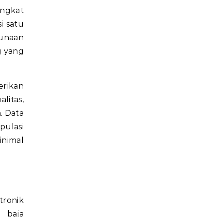
ingkat
i satu
gunaan
g yang
erikan
itas,
. Data
pulasi
nimal
tronik
 baja