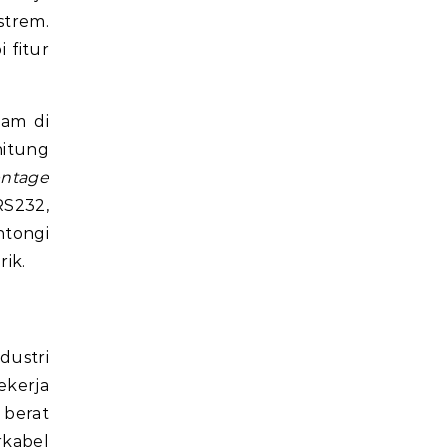
strem.
 fitur
nam di
itung
entage
RS232,
ntongi
rik.
dustri
ekerja
 berat
rkabel