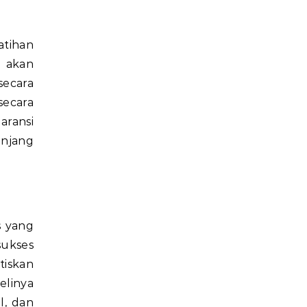
atihan
k akan
secara
secara
aransi
anjang
s yang
sukses
iskan
elinya
l, dan