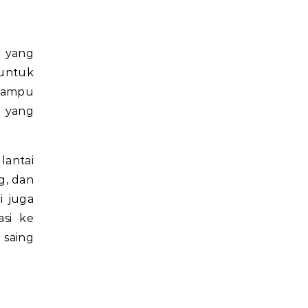
g yang
 untuk
 mampu
l yang
lantai
g, dan
i juga
asi ke
 saing