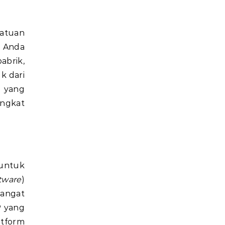
atuan
s Anda
abrik,
k dari
i yang
angkat
untuk
tware
)
sangat
P yang
atform