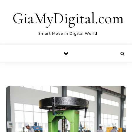
Skip to content
GiaMyDigital.com
Smart Move in Digital World