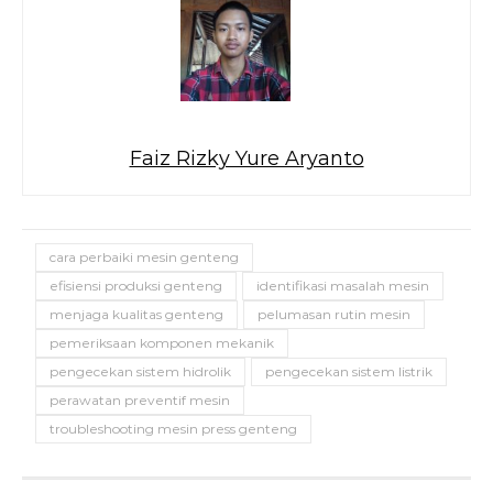
Faiz Rizky Yure Aryanto
cara perbaiki mesin genteng
efisiensi produksi genteng
identifikasi masalah mesin
menjaga kualitas genteng
pelumasan rutin mesin
pemeriksaan komponen mekanik
pengecekan sistem hidrolik
pengecekan sistem listrik
perawatan preventif mesin
troubleshooting mesin press genteng