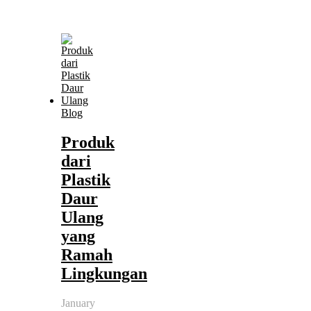
Blog
Produk
dari
Plastik
Daur
Ulang
yang
Ramah
Lingkungan
January