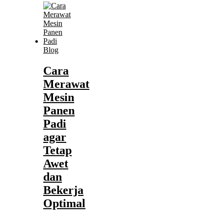
Blog
Cara
Merawat
Mesin
Panen
Padi
agar
Tetap
Awet
dan
Bekerja
Optimal