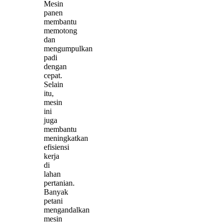
Mesin
panen
membantu
memotong
dan
mengumpulkan
padi
dengan
cepat.
Selain
itu,
mesin
ini
juga
membantu
meningkatkan
efisiensi
kerja
di
lahan
pertanian.
Banyak
petani
mengandalkan
mesin