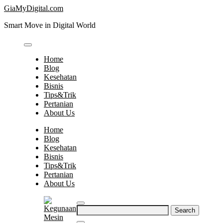
Skip
GiaMyDigital.com
to
Smart Move in Digital World
content
Home
Blog
Kesehatan
Bisnis
Tips&Trik
Pertanian
About Us
Home
Blog
Kesehatan
Bisnis
Tips&Trik
Pertanian
About Us
Search
for: