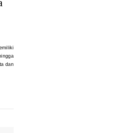
a
hingga
ta dan