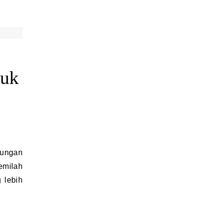
tuk
emilah
 lebih