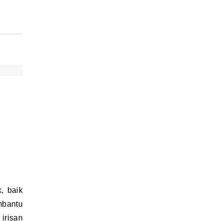
mbantu
irisan