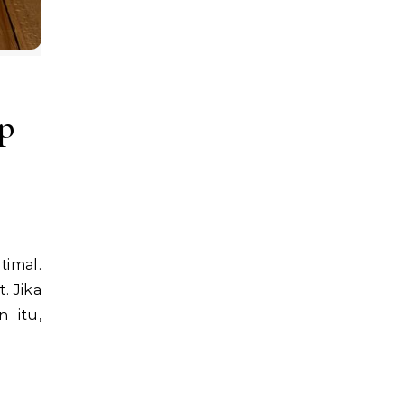
p
. Jika
 itu,