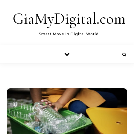
Skip to content
GiaMyDigital.com
Smart Move in Digital World