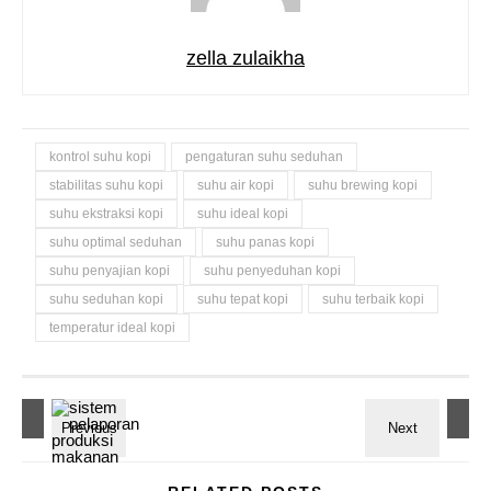
zella zulaikha
kontrol suhu kopi
pengaturan suhu seduhan
stabilitas suhu kopi
suhu air kopi
suhu brewing kopi
suhu ekstraksi kopi
suhu ideal kopi
suhu optimal seduhan
suhu panas kopi
suhu penyajian kopi
suhu penyeduhan kopi
suhu seduhan kopi
suhu tepat kopi
suhu terbaik kopi
temperatur ideal kopi