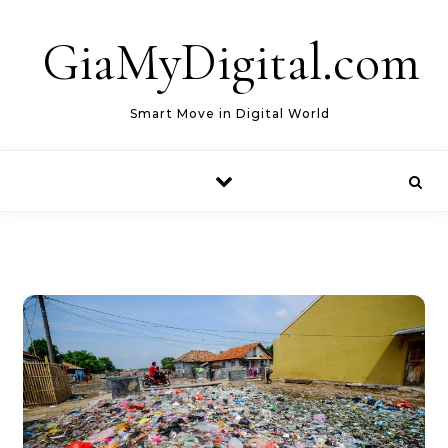
Skip to content
GiaMyDigital.com
Smart Move in Digital World