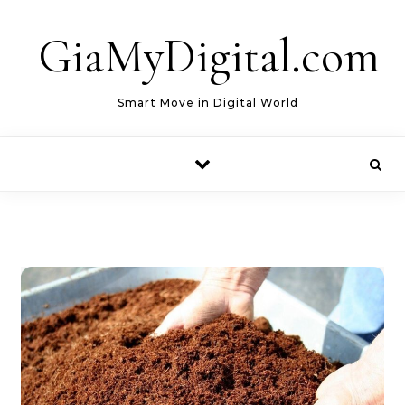
Skip to content
GiaMyDigital.com
Smart Move in Digital World