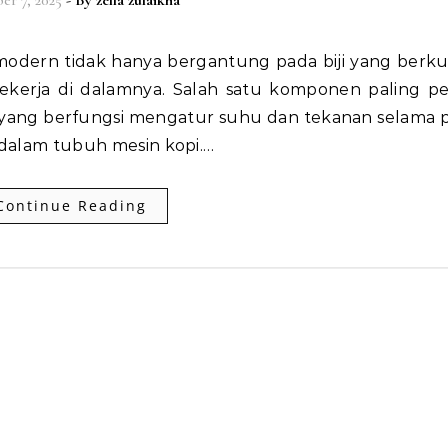
er 7, 2025
- By
zella zulaikha
ekerja di dalamnya. Salah satu komponen paling pe
s yang berfungsi mengatur suhu dan tekanan selama 
g dalam tubuh mesin kopi.…
Continue Reading