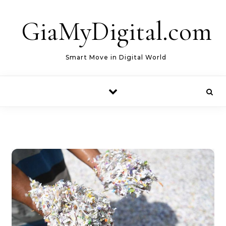
Skip to content
GiaMyDigital.com
Smart Move in Digital World