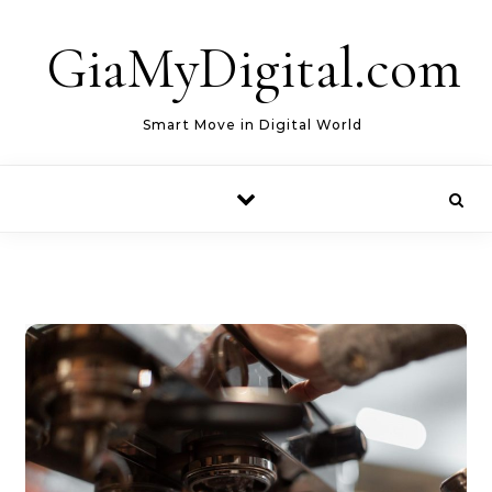
Skip to content
GiaMyDigital.com
Smart Move in Digital World