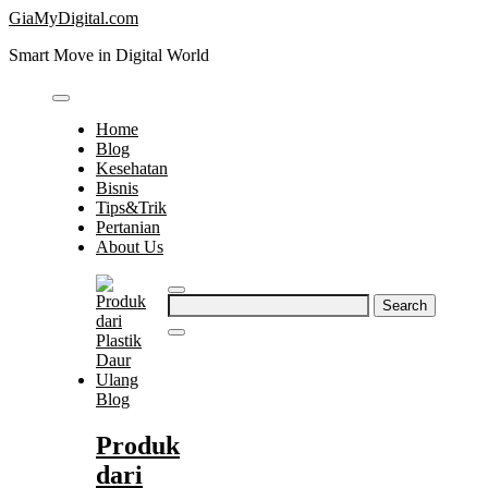
Skip
GiaMyDigital.com
to
Smart Move in Digital World
content
Home
Blog
Kesehatan
Bisnis
Tips&Trik
Pertanian
About Us
Search
for:
Blog
Produk
dari