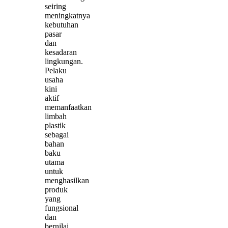
seiring
meningkatnya
kebutuhan
pasar
dan
kesadaran
lingkungan.
Pelaku
usaha
kini
aktif
memanfaatkan
limbah
plastik
sebagai
bahan
baku
utama
untuk
menghasilkan
produk
yang
fungsional
dan
bernilai